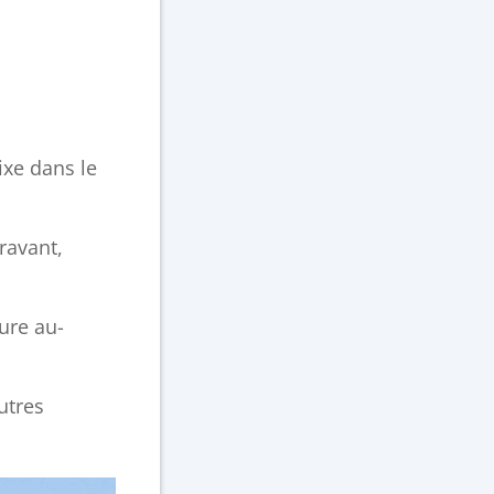
ixe dans le
ravant,
ure au-
utres