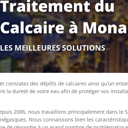
et constatez des dépôts de calcaires ainsi qu’un enta
re la dureté de votre eau afin de protéger vos install
depuis 2006, nous travaillons principalement dans le S
onégasques. Nous connaissons bien les caractéristiqu
re de répondre à un grand nombre de problématiqu