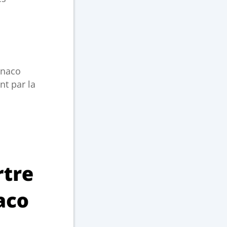
onaco
t par la