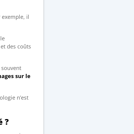
 exemple, il
le
 et des coûts
n souvent
ages sur le
ologie n’est
é ?